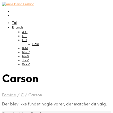
Tøj
Brands
A-C
D-F
H-J
Halo
K-M
N – P
Q – S
T – V
W – Z
Carson
Forside
/
C
/
Carson
Der blev ikke fundet nogle varer, der matcher dit valg.