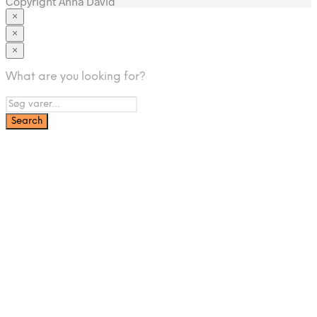
Copyright Anna David
×
×
×
Tøj
What are you looking for?
Brands
A-C
D-F
H-J
Halo
K-M
N – P
Q – S
T – V
W – Z