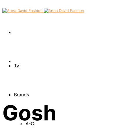
Tøj
Brands
Gosh
A-C