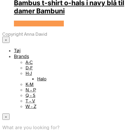
Bambus t-shirt o-hals i navy blå til
damer Bambuni
Se prisen hos Bambuni
Copyright Anna David
×
Tøj
Brands
A-C
D-F
H-J
Halo
K-M
N – P
Q – S
T – V
W – Z
×
What are you looking for?