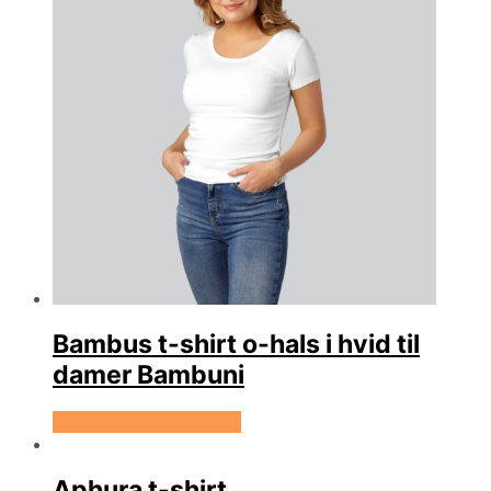
Bambus t-shirt o-hals i hvid til
damer Bambuni
Se prisen hos Bambuni
Aphura t-shirt