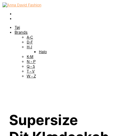
Tøj
Brands
A-C
D-F
H-J
Halo
K-M
N – P
Q – S
T – V
W – Z
Supersize