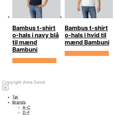
Bambus t-shirt
Bambus t-shirt
o-hals i navy blå
o-hals i hvid til
til mænd
mænd Bambuni
Bambuni
Se prisen hos Bambuni
Se prisen hos Bambuni
Copyright Anna David
×
Tøj
Brands
A-C
D-F