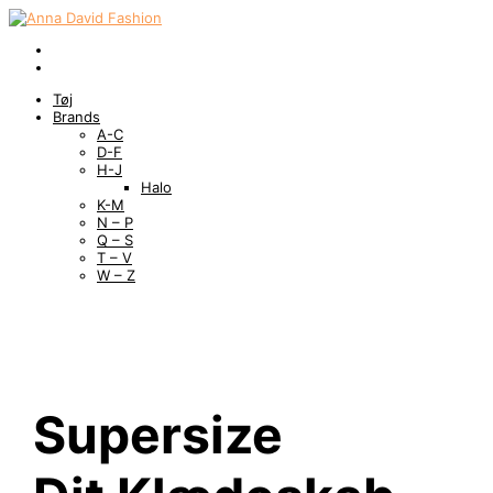
Tøj
Brands
A-C
D-F
H-J
Halo
K-M
N – P
Q – S
T – V
W – Z
Supersize