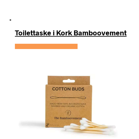
Toilettaske i Kork Bamboovement
Se prisen hos Hedenhus.dk