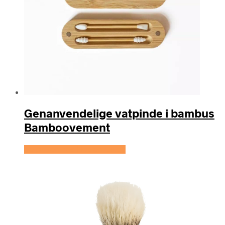
Genanvendelige vatpinde i bambus
Bamboovement
Se prisen hos Hedenhus.dk