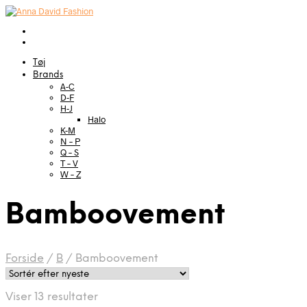
Tøj
Brands
A-C
D-F
H-J
Halo
K-M
N – P
Q – S
T – V
W – Z
Bamboovement
Forside
/
B
/
Bamboovement
Sorteret
Viser 13 resultater