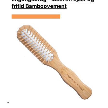
fritid Bamboovement
Se prisen hos Hedenhus.dk