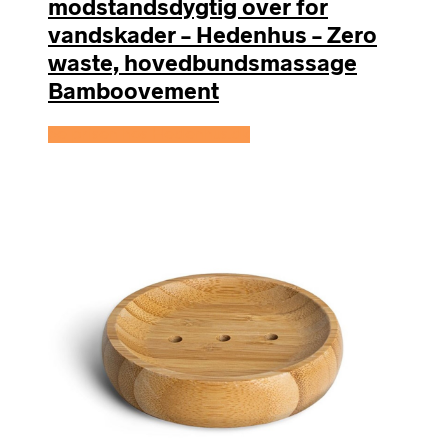
modstandsdygtig over for
vandskader – Hedenhus – Zero
waste, hovedbundsmassage
Bamboovement
Se prisen hos Hedenhus.dk