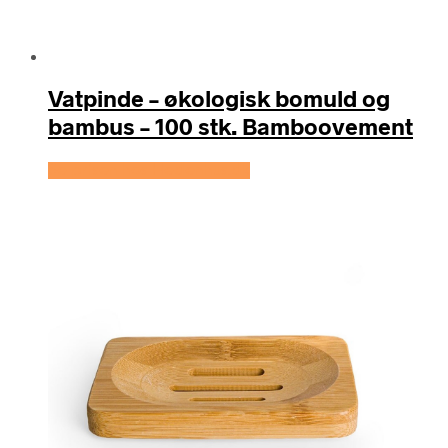
Vatpinde – økologisk bomuld og
bambus – 100 stk. Bamboovement
Se prisen hos Hedenhus.dk