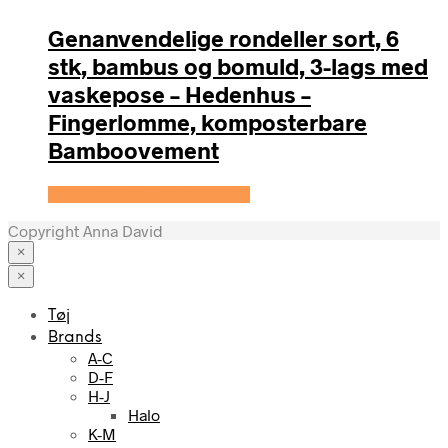
Genanvendelige rondeller sort, 6
stk, bambus og bomuld, 3-lags med
vaskepose – Hedenhus –
Fingerlomme, komposterbare
Bamboovement
Se prisen hos Hedenhus.dk
Copyright Anna David
×
×
Tøj
Brands
A-C
D-F
H-J
Halo
K-M