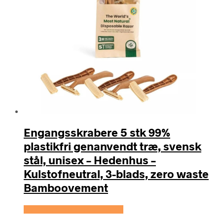
Engangsskrabere 5 stk 99%
plastikfri genanvendt træ, svensk
stål, unisex – Hedenhus –
Kulstofneutral, 3-blads, zero waste
Bamboovement
Se prisen hos Hedenhus.dk