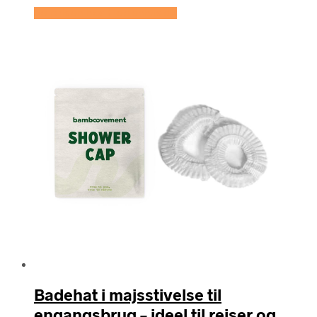
Se prisen hos Hedenhus.dk
Badehat i majsstivelse til
engangsbrug – ideel til rejser og