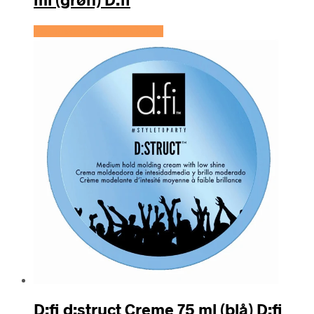
Se prisen hos HairOutlet
D:fi d:struct Creme 75 ml (blå) D:fi