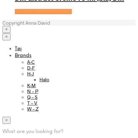
Se prisen hos HairOutlet
Copyright Anna David
×
×
Tøj
Brands
A-C
D-F
H-J
Halo
K-M
N – P
Q – S
T – V
W – Z
×
What are you looking for?