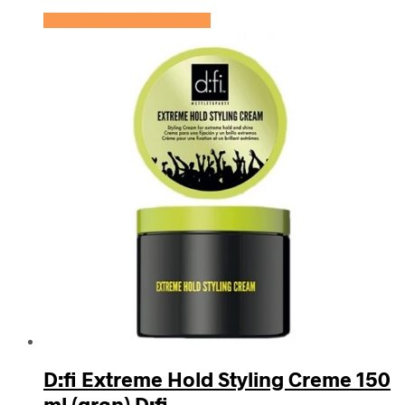
Se prisen hos HairOutlet
D:fi Extreme Hold Styling Creme 150
ml (grøn) D:fi