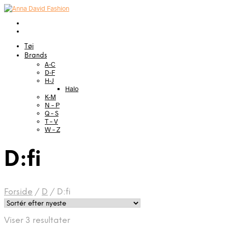
Tøj
Brands
A-C
D-F
H-J
Halo
K-M
N – P
Q – S
T – V
W – Z
D:fi
Forside
/
D
/
D:fi
Sorteret
Viser 3 resultater