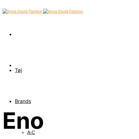
Tøj
Brands
Eno
A-C