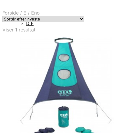
Forside
/
E
/
Eno
D-F
Viser 1 resultat
H-J
Halo
K-M