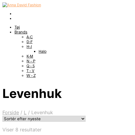
Tøj
Brands
A-C
D-F
H-J
Halo
K-M
N – P
Q – S
T – V
W – Z
Levenhuk
Forside
/
L
/
Levenhuk
Sorteret
Viser 8 resultater