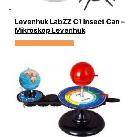
Levenhuk LabZZ C1 Insect Can –
Mikroskop Levenhuk
Se prisen hos KidsZoo.dk