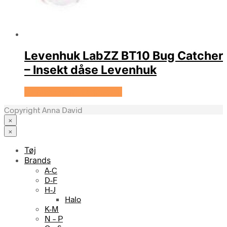
Levenhuk LabZZ BT10 Bug Catcher
– Insekt dåse Levenhuk
Se prisen hos KidsZoo.dk
Copyright Anna David
×
×
Tøj
Brands
A-C
D-F
H-J
Halo
K-M
N – P