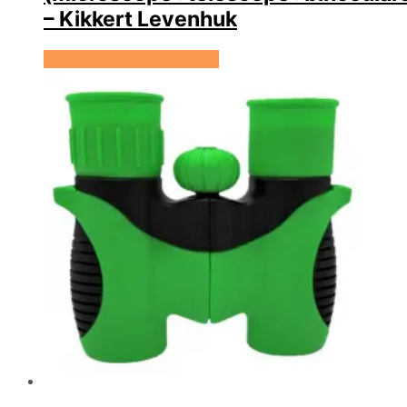
– Kikkert Levenhuk
Se prisen hos KidsZoo.dk