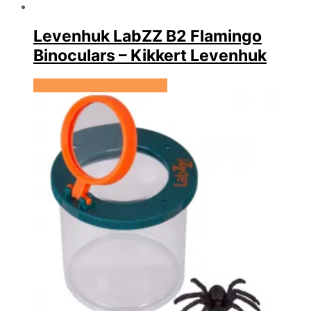
Levenhuk LabZZ B2 Flamingo
Binoculars – Kikkert Levenhuk
Se prisen hos KidsZoo.dk