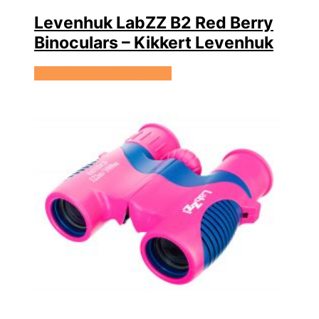
Levenhuk LabZZ B2 Red Berry
Binoculars – Kikkert Levenhuk
Se prisen hos KidsZoo.dk