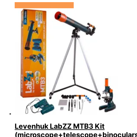
Se prisen hos KidsZoo.dk
Levenhuk LabZZ MTB3 Kit
(microscope+telescope+binocular