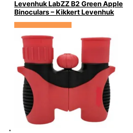
Levenhuk LabZZ B2 Green Apple
Binoculars – Kikkert Levenhuk
Se prisen hos KidsZoo.dk