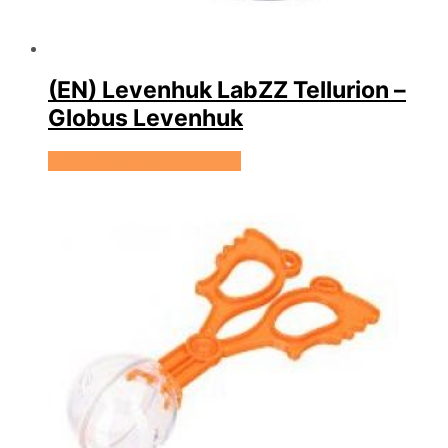
(EN) Levenhuk LabZZ Tellurion –
Globus Levenhuk
Se prisen hos KidsZoo.dk