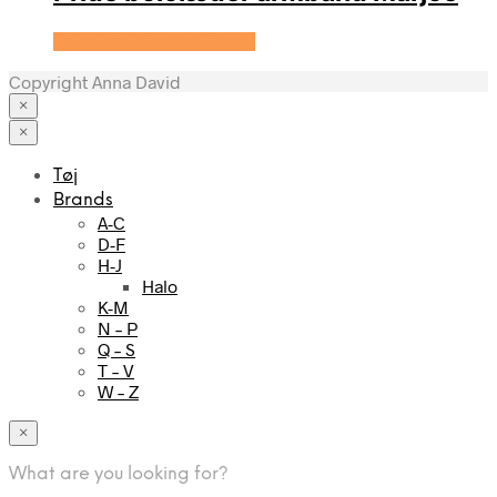
Se prisen hos Marjoe.dk
Copyright Anna David
×
×
Tøj
Brands
A-C
D-F
H-J
Halo
K-M
N – P
Q – S
T – V
W – Z
×
What are you looking for?