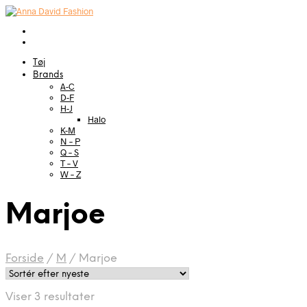
Tøj
Brands
A-C
D-F
H-J
Halo
K-M
N – P
Q – S
T – V
W – Z
Marjoe
Forside
/
M
/
Marjoe
Sorteret
Viser 3 resultater