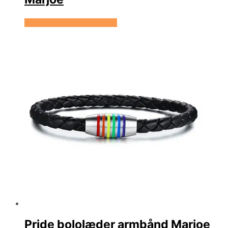
Se prisen hos Marjoe.dk
Pride bololæder armbånd Marjoe