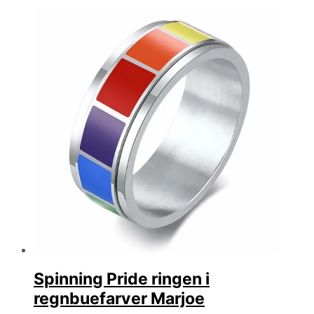
efter
seneste
Spinning Pride ringen i
regnbuefarver Marjoe