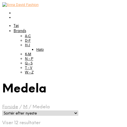
Tøj
Brands
A-C
D-F
H-J
Halo
K-M
N – P
Q – S
T – V
W – Z
Medela
Forside
/
M
/
Medela
Sorteret
Viser 12 resultater