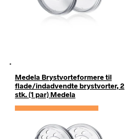
Medela Brystvorteformere til
flade/indadvendte brystvorter, 2
stk. (1 par) Medela
Se prisen hos Expectationscph.com