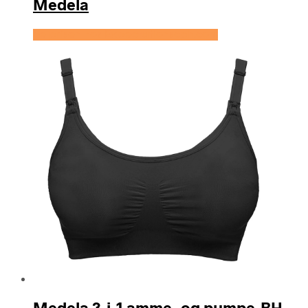
Medela
Se prisen hos Expectationscph.com
Medela 3-i-1 amme- og pumpe-BH,