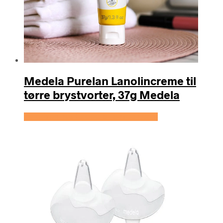
Medela Purelan Lanolincreme til
tørre brystvorter, 37g Medela
Se prisen hos Expectationscph.com