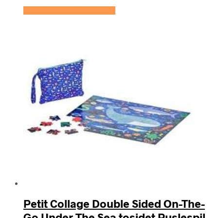
Se prisen hos KidsZoo.dk
Petit Collage Double Sided On-The-
Go Under The Sea tosidet Puslespil