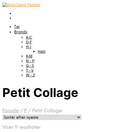
Tøj
Brands
A-C
D-F
H-J
Halo
K-M
N – P
Q – S
T – V
W – Z
Petit Collage
Forside
/
P
/
Petit Collage
Sorteret
Viser 9 resultater