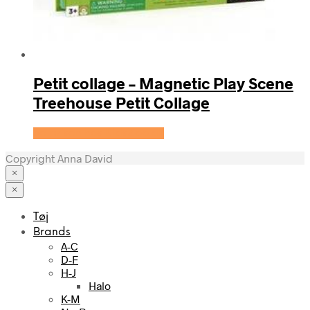
Petit collage – Magnetic Play Scene
Treehouse Petit Collage
Se prisen hos KidsZoo.dk
Copyright Anna David
×
×
Tøj
Brands
A-C
D-F
H-J
Halo
K-M