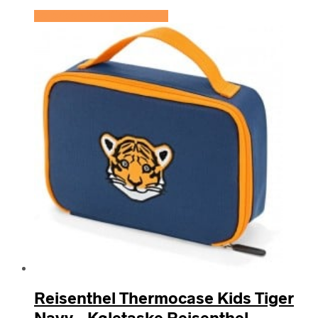
Se prisen hos KidsZoo.dk
Reisenthel Thermocase Kids Tiger
Navy – Køletaske Reisenthel