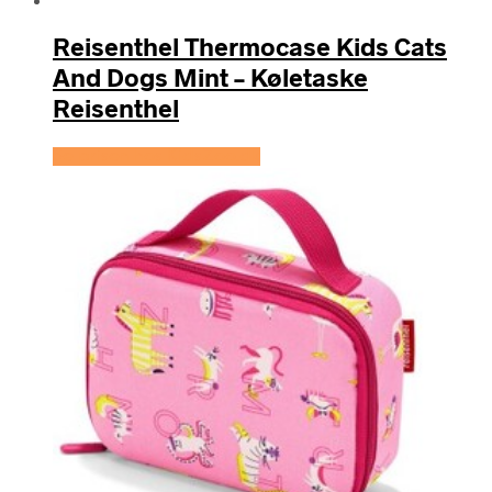
Reisenthel Thermocase Kids Cats
And Dogs Mint – Køletaske
Reisenthel
Se prisen hos KidsZoo.dk