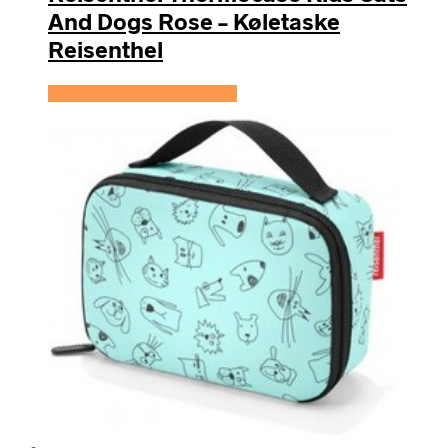
And Dogs Rose – Køletaske
Reisenthel
Se prisen hos KidsZoo.dk