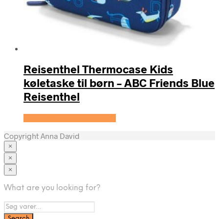
Reisenthel Thermocase Kids
køletaske til børn – ABC Friends Blue
Reisenthel
Se prisen hos KidsZoo.dk
Copyright Anna David
×
×
×
Tøj
What are you looking for?
Brands
A-C
D-F
H-J