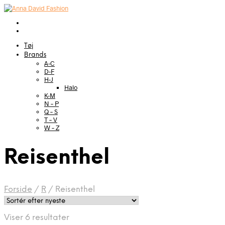
Tøj
Brands
A-C
D-F
H-J
Halo
K-M
N – P
Q – S
T – V
W – Z
Reisenthel
Forside
/
R
/
Reisenthel
Sorteret
Viser 6 resultater