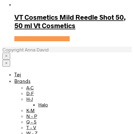
VT Cosmetics Mild Reedle Shot 50,
50 ml Vt Cosmetics
Se prisen hos HairOutlet
Copyright Anna David
×
×
Tøj
Brands
A-C
D-F
H-J
Halo
K-M
N – P
Q – S
T – V
W – Z