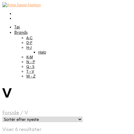
Tøj
Brands
A-C
D-F
H-J
Halo
K-M
N – P
Q – S
T – V
W – Z
V
Forside
/
V
Sorteret
Viser 6 resultater