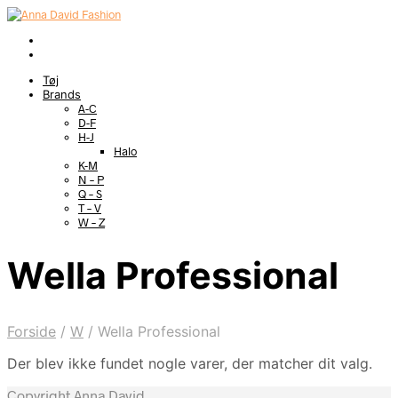
Tøj
Brands
A-C
D-F
H-J
Halo
K-M
N – P
Q – S
T – V
W – Z
Wella Professional
Forside
/
W
/
Wella Professional
Der blev ikke fundet nogle varer, der matcher dit valg.
Copyright Anna David