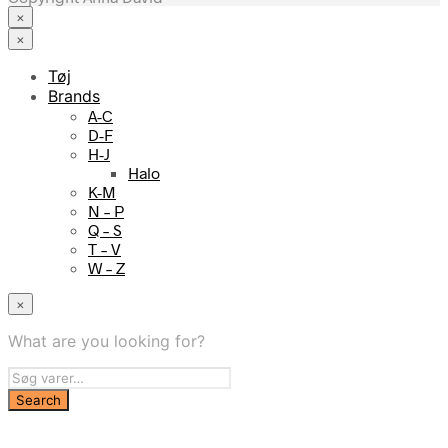
×
×
Tøj
Brands
A-C
D-F
H-J
Halo
K-M
N – P
Q – S
T – V
W – Z
×
What are you looking for?