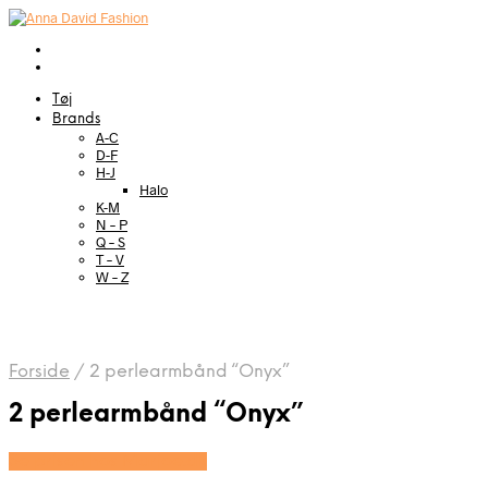
Tøj
Brands
A-C
D-F
H-J
Halo
K-M
N – P
Q – S
T – V
W – Z
Forside
/
2 perlearmbånd “Onyx”
2 perlearmbånd “Onyx”
Se prisen hos Marjoe.dk