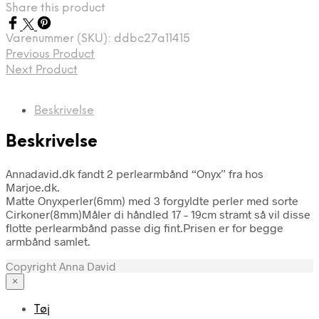
Share this product
Varenummer (SKU):
ddbc27a11415
Previous Product
Next Product
Beskrivelse
Beskrivelse
Annadavid.dk fandt 2 perlearmbånd “Onyx” fra hos
Marjoe.dk.
Matte Onyxperler(6mm) med 3 forgyldte perler med sorte
Cirkoner(8mm)Måler di håndled 17 – 19cm stramt så vil disse
flotte perlearmbånd passe dig fint.Prisen er for begge
armbånd samlet.
Copyright Anna David
×
Tøj