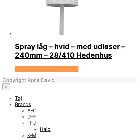
Spray låg – hvid – med udløser –
240mm – 28/410 Hedenhus
Se prisen hos Hedenhus.dk
Copyright Anna David
×
Tøj
Brands
A-C
D-F
H-J
Halo
K-M