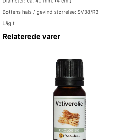
Diameter: ca. 40 mm. (4 cm.)
Bøttens hals / gevind størrelse: SV38/R3
Låg t
Relaterede varer