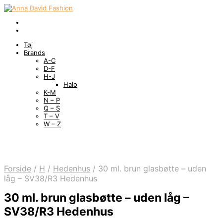
Tøj
Brands
A-C
D-F
H-J
Halo
K-M
N – P
Q – S
T – V
W – Z
Forside
/
H
/
Hedenhus
/
30 ml. brun glasbøtte – uden
låg – SV38/R3 Hedenhus
30 ml. brun glasbøtte – uden låg –
SV38/R3 Hedenhus