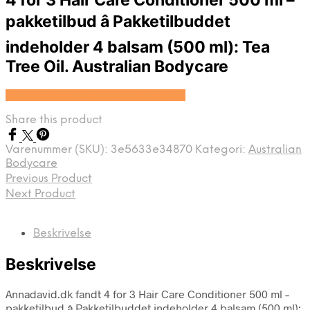
4 for 3 Hair Care Conditioner 500 ml –
pakketilbud â Pakketilbuddet
indeholder 4 balsam (500 ml): Tea
Tree Oil. Australian Bodycare
Se prisen hos Australian Bodycare
Share this product
Varenummer (SKU):
3e5633e34870
Kategori:
Australian
Bodycare
Previous Product
Next Product
Beskrivelse
Beskrivelse
Annadavid.dk fandt 4 for 3 Hair Care Conditioner 500 ml –
pakketilbud â Pakketilbuddet indeholder 4 balsam (500 ml):