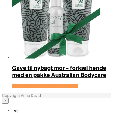
Gave til nybagt mor – forkæl hende
med en pakke Australian Bodycare
Se prisen hos Australian Bodycare
Copyright Anna David
×
Tøj