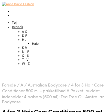
Tøj
Brands
A-C
D-F
H-J
Halo
K-M
N – P
Q – S
T – V
W – Z
Forside
/
A
/
Australian Bodycare
/
4 for 3 Hair Care
Conditioner 500 ml – pakketilbud â Pakketilbuddet
indeholder 4 balsam (500 ml): Tea Tree Oil. Australian
Bodycare