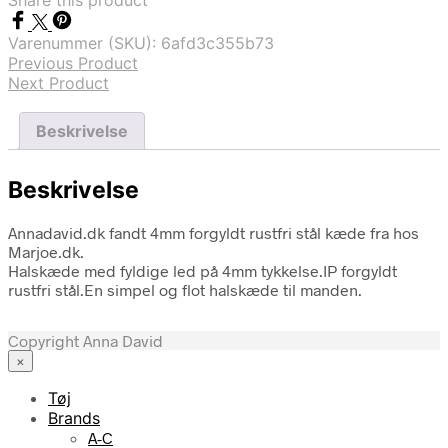
Share this product
Varenummer (SKU):
6afd3c355b73
Previous Product
Next Product
Beskrivelse
Beskrivelse
Annadavid.dk fandt 4mm forgyldt rustfri stål kæde fra hos
Marjoe.dk.
Halskæde med fyldige led på 4mm tykkelse.IP forgyldt
rustfri stål.En simpel og flot halskæde til manden.
Copyright Anna David
×
Tøj
Brands
A-C