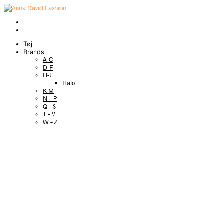
Tøj
Brands
A-C
D-F
H-J
Halo
K-M
N – P
Q – S
T – V
W – Z