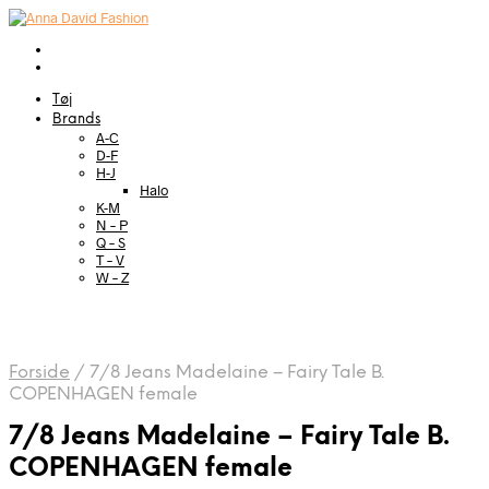
Tøj
Brands
A-C
D-F
H-J
Halo
K-M
N – P
Q – S
T – V
W – Z
Forside
/
7/8 Jeans Madelaine – Fairy Tale B.
COPENHAGEN female
7/8 Jeans Madelaine – Fairy Tale B.
COPENHAGEN female