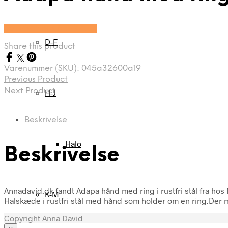
Se prisen hos Marjoe.dk
D-F
Share this product
Varenummer (SKU):
045a32600a19
Previous Product
Next Product
H-J
Beskrivelse
Halo
Beskrivelse
Annadavid.dk fandt Adapa hånd med ring i rustfri stål fra hos
K-M
Halskæde i rustfri stål med hånd som holder om en ring.De
Copyright Anna David