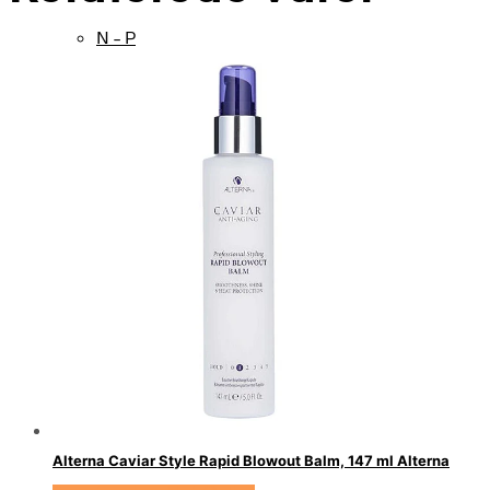
N – P
Q – S
T – V
W – Z
Alterna Caviar Style Rapid Blowout Balm, 147 ml Alterna