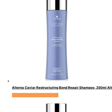
Alterna Caviar Restructuring Bond Repair Shampoo, 250ml Al
Se prisen hos HairOutlet