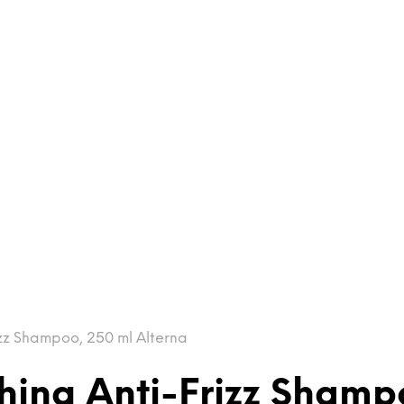
zz Shampoo, 250 ml Alterna
hing Anti-Frizz Shamp