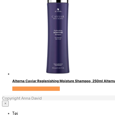
Alterna Caviar Replenishing Moisture Shampoo, 250ml Altern
Se prisen hos HairOutlet
Copyright Anna David
×
Tøj