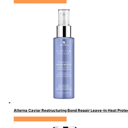
Se prisen hos HairOutlet
Alterna Caviar Restructuring Bond Repair Leave-In Heat Protec
Se prisen hos HairOutlet