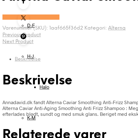
Se prisen hos HairOutlet
D-F
Varenummer (SKU):
1aaf665f36d2
Kategori:
Alterna
Previous Product
Next Product
H-J
Beskrivelse
Beskrivelse
Halo
Annadavid.dk fandt Alterna Caviar Smoothing Anti-Frizz Shampo
Alterna Caviar Anti-Aging Smoothing Anti Frizz Shampoo : Meg
efterlades blødt, sundt og med smuk glans. Beriget med ekskl
K-M
Relaterede varer