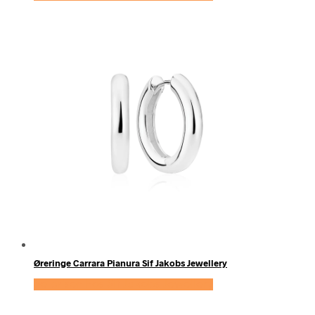
Øreringe Carrara Pianura Sif Jakobs Jewellery
Se prisen hos Sif Jakobs Jewellery