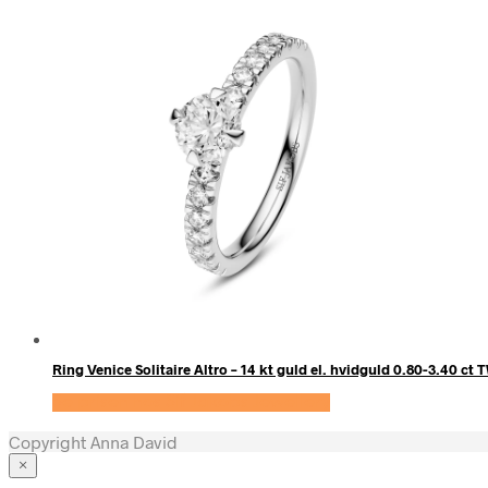
Ring Venice Solitaire Altro – 14 kt guld el. hvidguld 0.80-3.40 c
Se prisen hos Sif Jakobs Jewellery
Copyright Anna David
×