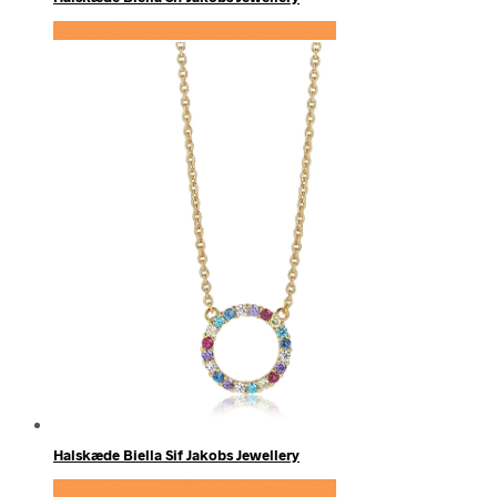
Se prisen hos Sif Jakobs Jewellery
Halskæde Biella Sif Jakobs Jewellery
Se prisen hos Sif Jakobs Jewellery