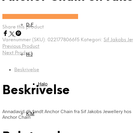
Se prisen hos Sif Jakobs Jewellery
D-F
Share this product
Varenummer (SKU):
0221778066f5
Kategori:
Sif Jakobs Je
Previous Product
Next Product
H-J
Beskrivelse
Halo
Beskrivelse
Annadavid.dk fandt Anchor Chain fra Sif Jakobs Jewellery hos 
K-M
Anchor Chain