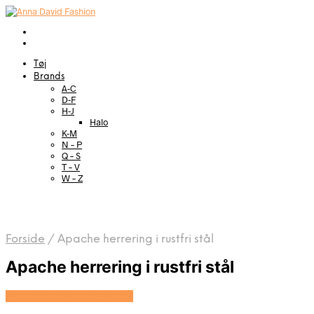
Tøj
Brands
A-C
D-F
H-J
Halo
K-M
N – P
Q – S
T – V
W – Z
Forside
/
Apache herrering i rustfri stål
Apache herrering i rustfri stål
Se prisen hos Marjoe.dk