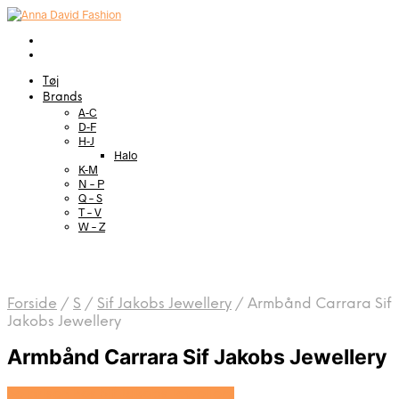
Tøj
Brands
A-C
D-F
H-J
Halo
K-M
N – P
Q – S
T – V
W – Z
Forside
/
S
/
Sif Jakobs Jewellery
/
Armbånd Carrara Sif
Jakobs Jewellery
Armbånd Carrara Sif Jakobs Jewellery
Se prisen hos Sif Jakobs Jewellery