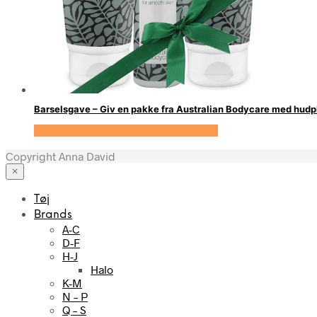
Barselsgave – Giv en pakke fra Australian Bodycare med hudpl
Se prisen hos Australian Bodycare
Copyright Anna David
×
Tøj
Brands
A-C
D-F
H-J
Halo
K-M
N – P
Q – S