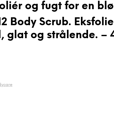
liér og fugt for en blø
2 Body Scrub. Eksfolier
 glat og strålende. – 4
dycare