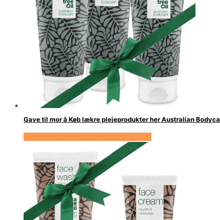
Gave til mor â Køb lækre plejeprodukter her Australian Bodyc
Se prisen hos Australian Bodycare