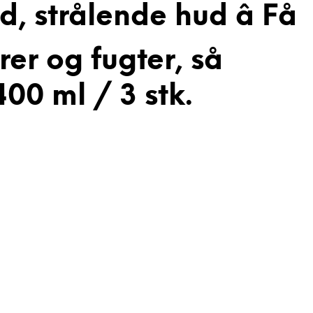
d, strålende hud â Få
er og fugter, så
00 ml / 3 stk.