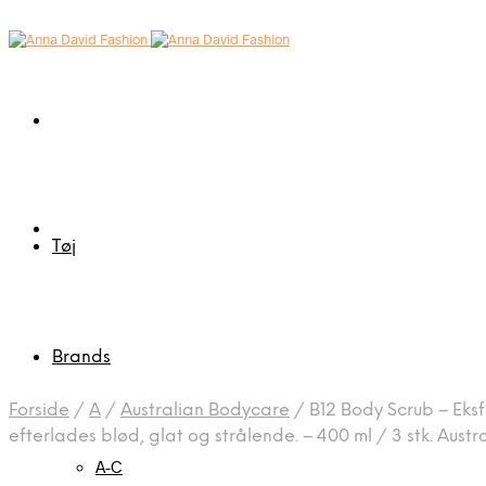
Tøj
Brands
Forside
/
A
/
Australian Bodycare
/
B12 Body Scrub – Eksfo
efterlades blød, glat og strålende. – 400 ml / 3 stk. Aust
A-C