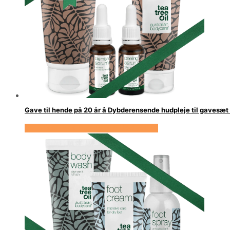
Gave til hende på 20 år â Dybderensende hudpleje til gavesæ
Se prisen hos Australian Bodycare