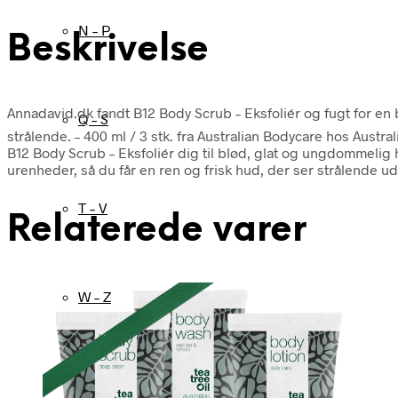
N – P
Beskrivelse
Annadavid.dk fandt B12 Body Scrub – Eksfoliér og fugt for en 
Q – S
strålende. – 400 ml / 3 stk. fra Australian Bodycare hos Austra
B12 Body Scrub – Eksfoliér dig til blød, glat og ungdommelig
urenheder, så du får en ren og frisk hud, der ser strålende ud
T – V
Relaterede varer
W – Z