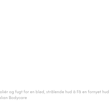
liér og fugt for en blød, strålende hud â Få en fornyet hu
ralian Bodycare