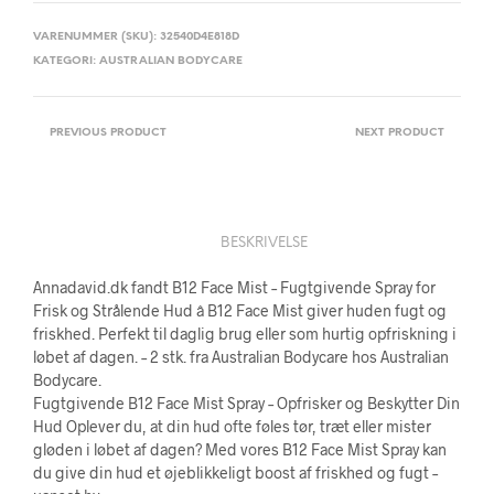
VARENUMMER (SKU):
32540D4E818D
KATEGORI:
AUSTRALIAN BODYCARE
PREVIOUS PRODUCT
NEXT PRODUCT
BESKRIVELSE
Annadavid.dk fandt B12 Face Mist – Fugtgivende Spray for
Frisk og Strålende Hud â B12 Face Mist giver huden fugt og
friskhed. Perfekt til daglig brug eller som hurtig opfriskning i
løbet af dagen. – 2 stk. fra Australian Bodycare hos Australian
Bodycare.
Fugtgivende B12 Face Mist Spray – Opfrisker og Beskytter Din
Hud Oplever du, at din hud ofte føles tør, træt eller mister
gløden i løbet af dagen? Med vores B12 Face Mist Spray kan
du give din hud et øjeblikkeligt boost af friskhed og fugt –