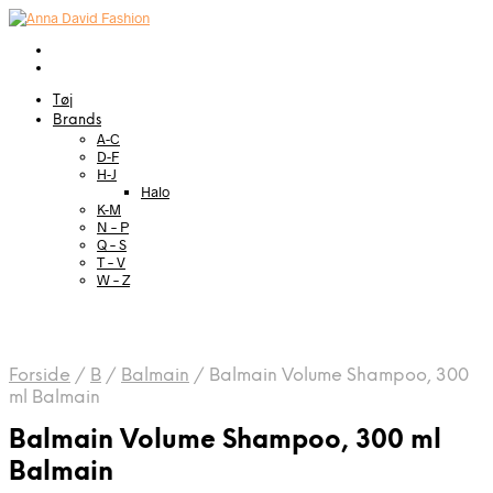
Tøj
Brands
A-C
D-F
H-J
Halo
K-M
N – P
Q – S
T – V
W – Z
Forside
/
B
/
Balmain
/
Balmain Volume Shampoo, 300
ml Balmain
Balmain Volume Shampoo, 300 ml
Balmain