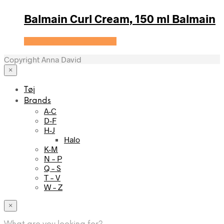
Balmain Curl Cream, 150 ml Balmain
Se prisen hos HairOutlet
Copyright Anna David
×
Tøj
Brands
A-C
D-F
H-J
Halo
K-M
N – P
Q – S
T – V
W – Z
×