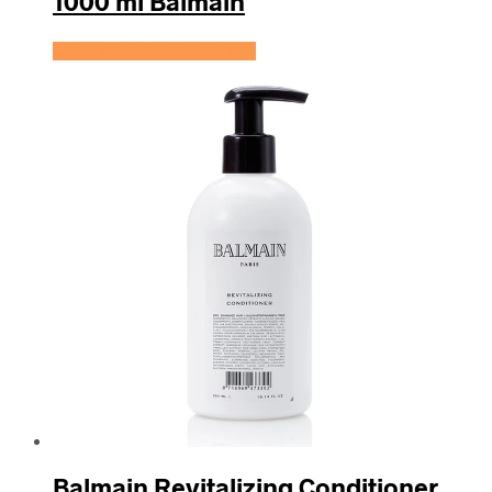
1000 ml Balmain
Se prisen hos HairOutlet
Balmain Revitalizing Conditioner,