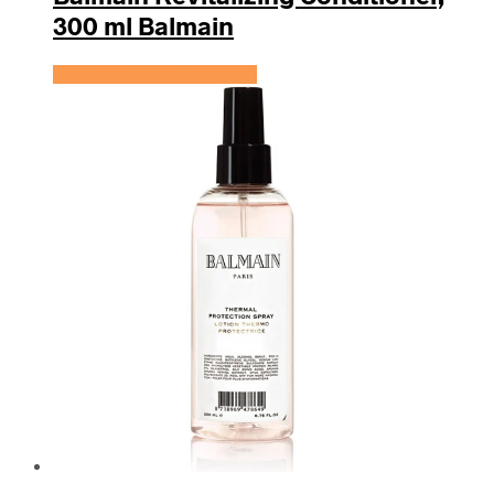
300 ml Balmain
Se prisen hos HairOutlet