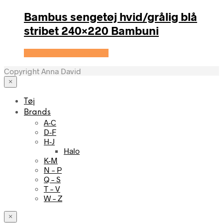
Bambus sengetøj hvid/grålig blå
stribet 240×220 Bambuni
Se prisen hos Bambuni
Copyright Anna David
×
Tøj
Brands
A-C
D-F
H-J
Halo
K-M
N – P
Q – S
T – V
W – Z
×