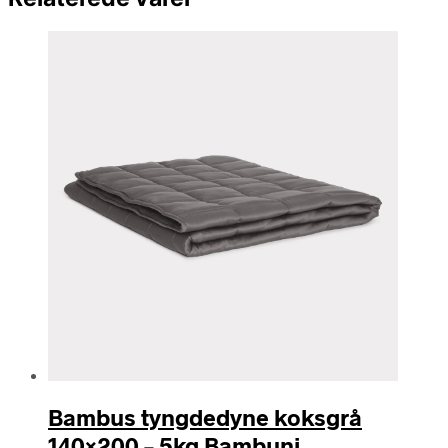
Bambus tyngdedyne koksgrå
140×200 – 5kg Bambuni