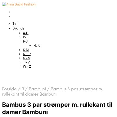
Tøj
Brands
A-C
D-F
H-J
Halo
K-M
N – P
Q – S
T – V
W – Z
Forside
/
B
/
Bambuni
/
Bambus 3 par strømper m.
rullekant til damer Bambuni
Bambus 3 par strømper m. rullekant til
damer Bambuni