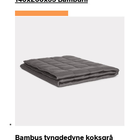
Se prisen hos Bambuni
Bambus tyngdedyne koksgrå