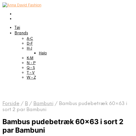
Tøj
Brands
A-C
D-F
H-J
Halo
K-M
N – P
Q – S
T – V
W – Z
Forside
/
B
/
Bambuni
/
Bambus pudebetræk 60×63 i
sort 2 par Bambuni
Bambus pudebetræk 60×63 i sort 2
par Bambuni