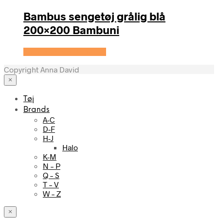
Bambus sengetøj grålig blå
200×200 Bambuni
Se prisen hos Bambuni
Copyright Anna David
×
Tøj
Brands
A-C
D-F
H-J
Halo
K-M
N – P
Q – S
T – V
W – Z
×