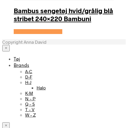
Bambus sengetøj hvid/grålig blå
stribet 240×220 Bambuni
Se prisen hos Bambuni
Copyright Anna David
×
Tøj
Brands
A-C
D-F
H-J
Halo
K-M
N – P
Q – S
T – V
W – Z
×