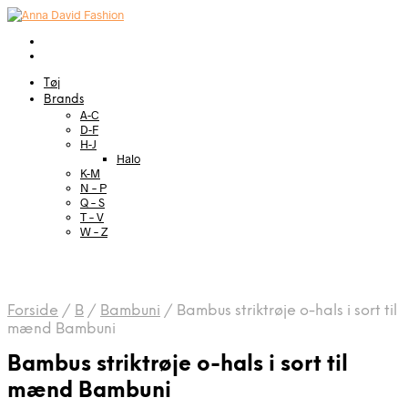
Tøj
Brands
A-C
D-F
H-J
Halo
K-M
N – P
Q – S
T – V
W – Z
Forside
/
B
/
Bambuni
/
Bambus striktrøje o-hals i sort til
mænd Bambuni
Bambus striktrøje o-hals i sort til
mænd Bambuni