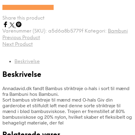
Se prisen hos Bambuni
Share this product
Varenummer (SKU):
a5d6a8b5779f
Kategori:
Bambuni
Previous Product
Next Product
Beskrivelse
Beskrivelse
Annadavid.dk fandt Bambus striktrøje o-hals i sort til mænd
fra Bambuni hos Bambuni.
Sort bambus striktrøje til mænd med O-hals Giv din
garderobe et stilfuldt løft med denne sorte striktrøje til
mænd i blød bambusviskose. Trøjen er fremstillet af 80%
bambusviskose og 20% nylon, hvilket skaber et fleksibelt og
behageligt materiale, der føl