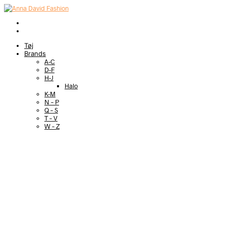
Tøj
Brands
A-C
D-F
H-J
Halo
K-M
N – P
Q – S
T – V
W – Z