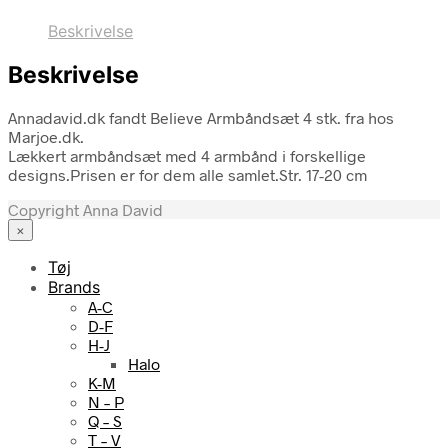
Beskrivelse
Beskrivelse
Annadavid.dk fandt Believe Armbåndsæt 4 stk. fra hos
Marjoe.dk.
Lækkert armbåndsæt med 4 armbånd i forskellige
designs.Prisen er for dem alle samlet.Str. 17-20 cm
Copyright Anna David
×
Tøj
Brands
A-C
D-F
H-J
Halo
K-M
N – P
Q – S
T – V