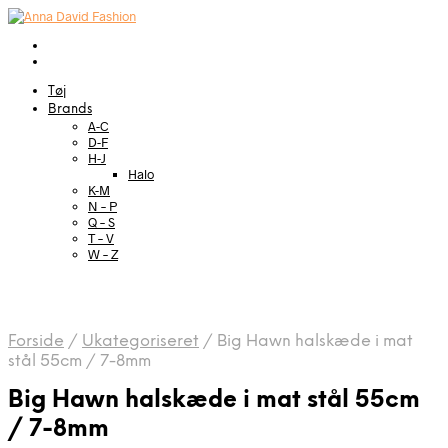
Tøj
Brands
A-C
D-F
H-J
Halo
K-M
N – P
Q – S
T – V
W – Z
Forside
/
Ukategoriseret
/
Big Hawn halskæde i mat
stål 55cm / 7-8mm
Big Hawn halskæde i mat stål 55cm
/ 7-8mm