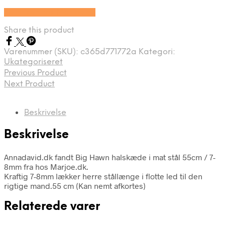
Se prisen hos Marjoe.dk
Share this product
Varenummer (SKU):
c365d771772a
Kategori:
Ukategoriseret
Previous Product
Next Product
Beskrivelse
Beskrivelse
Annadavid.dk fandt Big Hawn halskæde i mat stål 55cm / 7-
8mm fra hos Marjoe.dk.
Kraftig 7-8mm lækker herre stållænge i flotte led til den
rigtige mand.55 cm (Kan nemt afkortes)
Relaterede varer