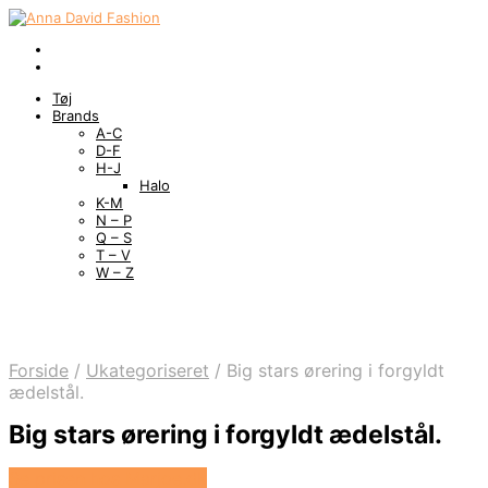
Tøj
Brands
A-C
D-F
H-J
Halo
K-M
N – P
Q – S
T – V
W – Z
Forside
/
Ukategoriseret
/
Big stars ørering i forgyldt
ædelstål.
Big stars ørering i forgyldt ædelstål.
Se prisen hos Marjoe.dk