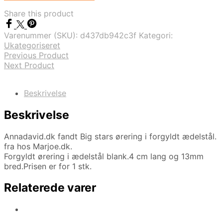
Share this product
Varenummer (SKU):
d437db942c3f
Kategori:
Ukategoriseret
Previous Product
Next Product
Beskrivelse
Beskrivelse
Annadavid.dk fandt Big stars ørering i forgyldt ædelstål.
fra hos Marjoe.dk.
Forgyldt ørering i ædelstål blank.4 cm lang og 13mm
bred.Prisen er for 1 stk.
Relaterede varer