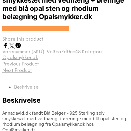
smykkesæt med vedhæng + øreringe
med blå opal sten og rhodium
belægning Opalsmykker.dk
Se prisen hos OpalSmykker.dk
Share this product
Varenummer (SKU):
9e3c57d0cc48
Kategori:
Opalsmykker.dk
Previous Product
Next Product
Beskrivelse
Beskrivelse
Annadavid.dk fandt Blå Bølger – 925 Sterling sølv
smykkesæt med vedhæng + øreringe med blå opal sten og
rhodium belægning fra Opalsmykker.dk hos
OpalSmykker.dk.