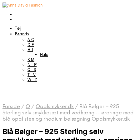
Tøj
Brands
A-C
D-F
H-J
Halo
K-M
N – P
Q – S
T – V
W – Z
Forside
/
O
/
Opalsmykker.dk
/
Blå Bølger – 925
Sterling sølv smykkesæt med vedhæng + øreringe med
blå opal sten og rhodium belægning Opalsmykker.dk
Blå Bølger – 925 Sterling sølv