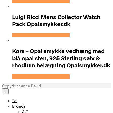
Se prisen hos OpalSmykker.dk
Luigi Ricci Mens Collector Watch
Pack Opalsmykker.dk
Se prisen hos OpalSmykker.dk
Kors – Opal smykke vedhæng med
blå opal sten, 925 Sterling sølv &
rhodium belægning Opalsmykker.dk
Se prisen hos OpalSmykker.dk
Copyright Anna David
×
Tøj
Brands
A-C