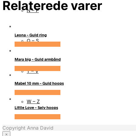
Relaterede varer
N – P
Leona – Guld ring
Q – S
Se prisen hos Evena
Mara big – Guld armbånd
Se prisen hos Evena
T – V
Mabel 10 mm – Guld hoops
Se prisen hos Evena
W – Z
Little Love – Sølv hoops
Se prisen hos Evena
Copyright Anna David
×