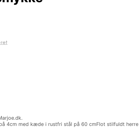
ret
arjoe.dk.
på 4cm med kæde i rustfri stål på 60 cmFlot stilfuldt herr