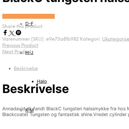
Se prisen hos Marjoe.dk
D-F
Share this product
Varenummer (SKU):
e9e73a81b982
Kategori:
Ukategorise
Previous Product
Next Product
H-J
Beskrivelse
Halo
Beskrivelse
Annadavid.dk fandt BlackC tungsten halssmykke fra hos M
K-M
Blackcoatet Tungsten og fantastisk shine.Vredet cylinder 