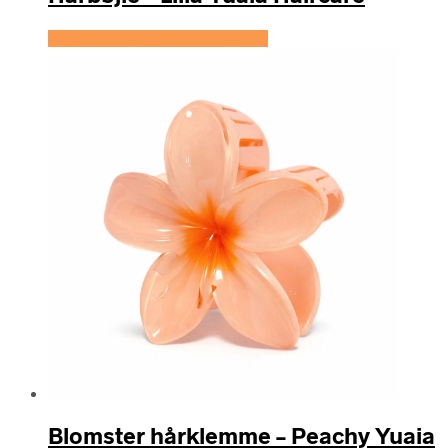
Se prisen hos Yuaia Haircare
Blomster hårklemme – Peachy Yuaia