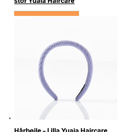
stor Yuaia Haircare
Se prisen hos Yuaia Haircare
Hårbøjle – Lilla Yuaia Haircare