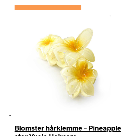
Se prisen hos Yuaia Haircare
Blomster hårklemme – Pineapple