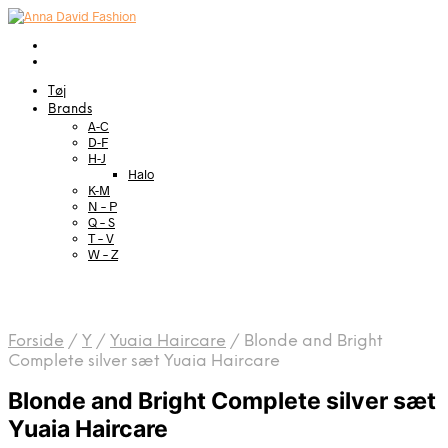
Tøj
Brands
A-C
D-F
H-J
Halo
K-M
N – P
Q – S
T – V
W – Z
Forside
/
Y
/
Yuaia Haircare
/
Blonde and Bright
Complete silver sæt Yuaia Haircare
Blonde and Bright Complete silver sæt
Yuaia Haircare