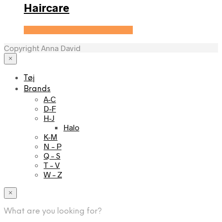
Haircare
Se prisen hos Yuaia Haircare
Copyright Anna David
×
Tøj
Brands
A-C
D-F
H-J
Halo
K-M
N – P
Q – S
T – V
W – Z
×
What are you looking for?