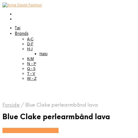
Tøj
Brands
A-C
D-F
H-J
Halo
K-M
N – P
Q – S
T – V
W – Z
Forside
/
Blue Clake perlearmbånd lava
Blue Clake perlearmbånd lava
Se prisen hos Marjoe.dk