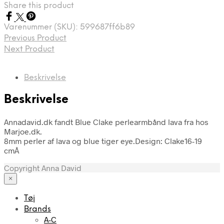
Share this product
Varenummer (SKU):
599687ff6b89
Previous Product
Next Product
Beskrivelse
Beskrivelse
Annadavid.dk fandt Blue Clake perlearmbånd lava fra hos
Marjoe.dk.
8mm perler af lava og blue tiger eye.Design: Clake16-19
cmÂ
Copyright Anna David
×
Tøj
Brands
A-C