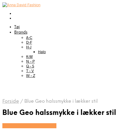
Tøj
Brands
A-C
D-F
H-J
Halo
K-M
N – P
Q – S
T – V
W – Z
Forside
/
Blue Geo halssmykke i lækker stil
Blue Geo halssmykke i lækker stil
Se prisen hos Marjoe.dk