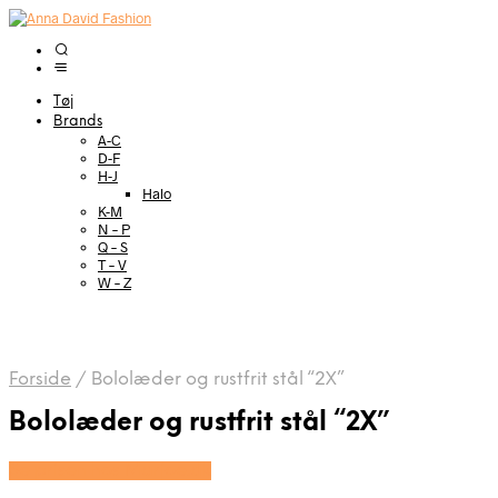
Tøj
Brands
A-C
D-F
H-J
Halo
K-M
N – P
Q – S
T – V
W – Z
Forside
/
Bololæder og rustfrit stål “2X”
Bololæder og rustfrit stål “2X”
Se prisen hos Marjoe.dk