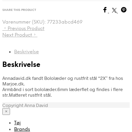
SHARE THIS PRODUCT
Varenummer (SKU):
77233abcd469
Previous Product
Next Product
Beskrivelse
Beskrivelse
Annadavid.dk fandt Bololæder og rustfrit stål “2X” fra hos
Marjoe.dk.
Armbånd i sort bololæder.6mm læderflet og findes i flere
str.Matteret rustfrit stål.
Copyright Anna David
×
Tøj
Brands