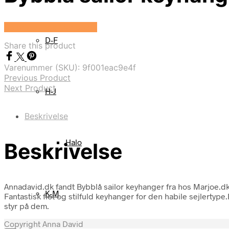
Se prisen hos Marjoe.dk
D-F
Share this product
Varenummer (SKU):
9f001eac9e4f
Previous Product
Next Product
H-J
Beskrivelse
Halo
Beskrivelse
Annadavid.dk fandt Bybblå sailor keyhanger fra hos Marjoe.dk
K-M
Fantastisk flot og stilfuld keyhanger for den habile sejlertyp
styr på dem.
Copyright Anna David