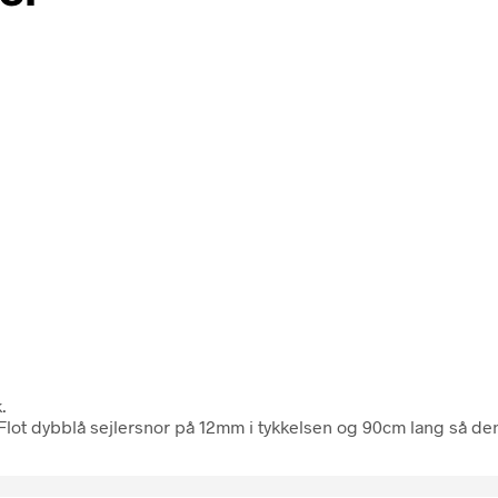
.
e.Flot dybblå sejlersnor på 12mm i tykkelsen og 90cm lang så den