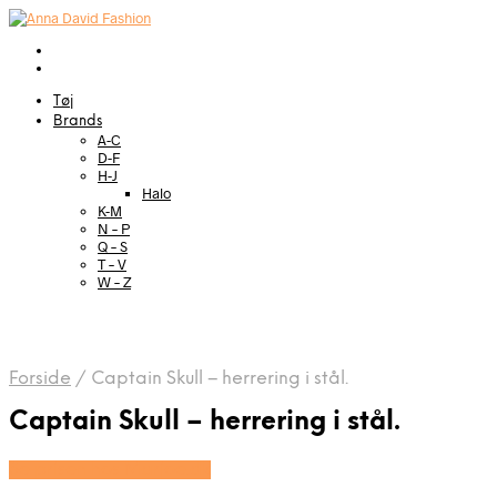
Tøj
Brands
A-C
D-F
H-J
Halo
K-M
N – P
Q – S
T – V
W – Z
Forside
/
Captain Skull – herrering i stål.
Captain Skull – herrering i stål.
Se prisen hos Marjoe.dk