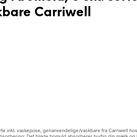
bare Carriwell
rte inkl. vaskepose, genanvendelige/vaskbare fra Carriwell ho
ring: Det bløde bomuld absorberer hurtig din mælk og hol