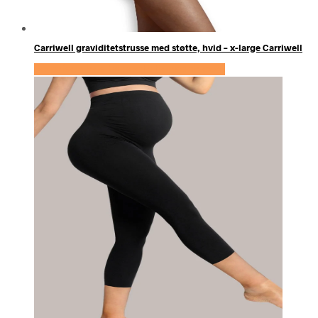
Carriwell graviditetstrusse med støtte, hvid – x-large Carriwell
Se prisen hos Expectationscph.com