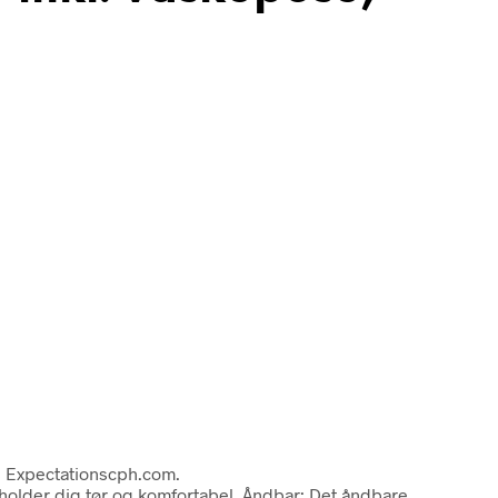
s Expectationscph.com.
der dig tør og komfortabel. Åndbar: Det åndbare