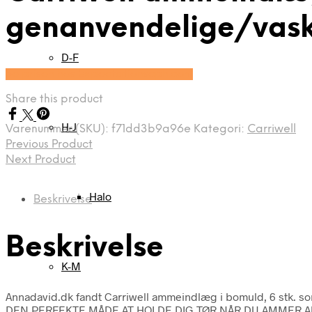
genanvendelige/vask
D-F
Se prisen hos Expectationscph.com
Share this product
H-J
Varenummer (SKU):
f71dd3b9a96e
Kategori:
Carriwell
Previous Product
Next Product
Halo
Beskrivelse
Beskrivelse
K-M
Annadavid.dk fandt Carriwell ammeindlæg i bomuld, 6 stk. so
DEN PERFEKTE MÅDE AT HOLDE DIG TØR NÅR DU AMMER Absorbe