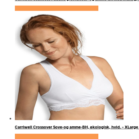
Se prisen hos Expectationscph.com
Carriwell Crossover Sove-og amme-BH, økologisk, hvid. – XLarge 
Se prisen hos Expectationscph.com