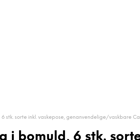
6 stk. sorte inkl. vaskepose, genanvendelige/vaskbare Car
i bomuld, 6 stk. sorte