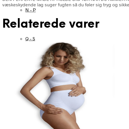
væskeskydende lag suger fugten så du føler sig tryg og sikk
N – P
Relaterede varer
Q – S
T – V
W – Z