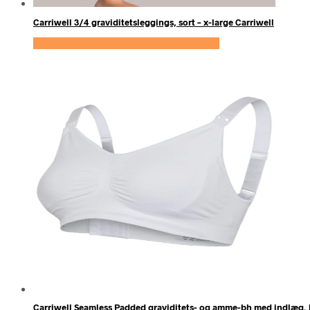
Carriwell 3/4 graviditetsleggings, sort – x-large Carriwell
Se prisen hos Expectationscph.com
Carriwell Seamless Padded graviditets- og amme-bh med indlæg, h