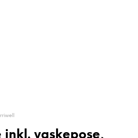
riwell
 inkl. vaskepose,