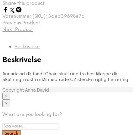
Share this product
Varenummer (SKU):
3aed39698e7d
Previous Product
Next Product
Beskrivelse
Beskrivelse
Annadavid.dk fandt Chain skull ring fra hos Marjoe.dk.
Skullring i rustfri stål med røde CZ sten.En rigtig herrering.
Copyright Anna David
×
×
Tøj
What are you looking for?
Brands
A-C
D-F
H-J