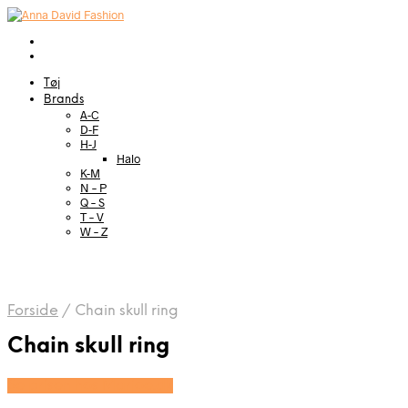
Tøj
Brands
A-C
D-F
H-J
Halo
K-M
N – P
Q – S
T – V
W – Z
Forside
/
Chain skull ring
Chain skull ring
Se prisen hos Marjoe.dk