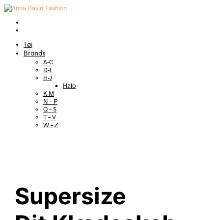
Tøj
Brands
A-C
D-F
H-J
Halo
K-M
N – P
Q – S
T – V
W – Z
Supersize