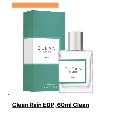
Se prisen hos HairOutlet
Clean Rain EDP, 60ml Clean