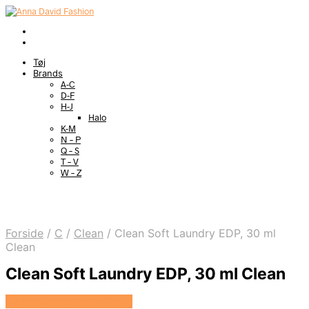
Tøj
Brands
A-C
D-F
H-J
Halo
K-M
N – P
Q – S
T – V
W – Z
Forside
/
C
/
Clean
/
Clean Soft Laundry EDP, 30 ml
Clean
Clean Soft Laundry EDP, 30 ml Clean
Se prisen hos HairOutlet