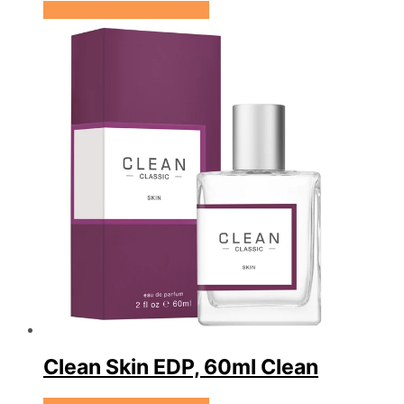
Se prisen hos HairOutlet
Clean Skin EDP, 60ml Clean