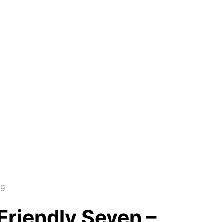
rg
Friendly Seven –