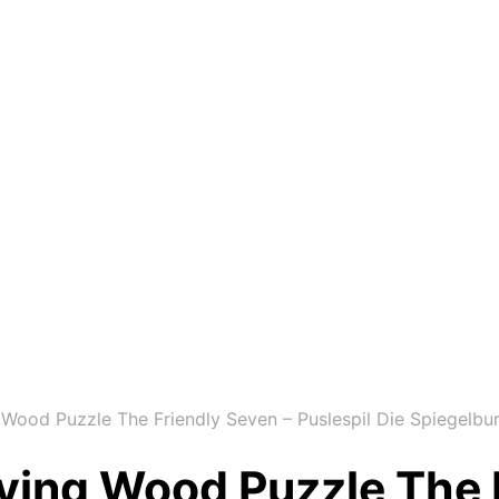
Wood Puzzle The Friendly Seven – Puslespil Die Spiegelbu
ving Wood Puzzle The 