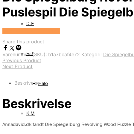
Puslespil Die Spiegel
D-F
Se prisen hos KidsZoo.dk
Share this product
H-J
Varenummer (SKU):
b1a7bcaf4e72
Kategori:
Die Spiegelb
Previous Product
Next Product
Beskrivelse
Halo
Beskrivelse
K-M
Annadavid.dk fandt Die Spiegelburg Revolving Wood Puzzle Th