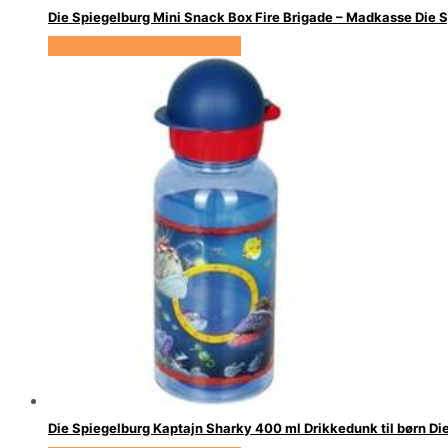
Die Spiegelburg Mini Snack Box Fire Brigade – Madkasse Die 
Se prisen hos KidsZoo.dk
Die Spiegelburg Kaptajn Sharky 400 ml Drikkedunk til børn Di