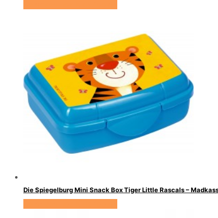
Se prisen hos KidsZoo.dk
Die Spiegelburg Mini Snack Box Tiger Little Rascals – Madkas
Se prisen hos KidsZoo.dk