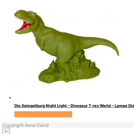
Die Spiegelburg Night Light – Dinosaur T-rex World – Lampe Di
Se prisen hos KidsZoo.dk
Copyright Anna David
×