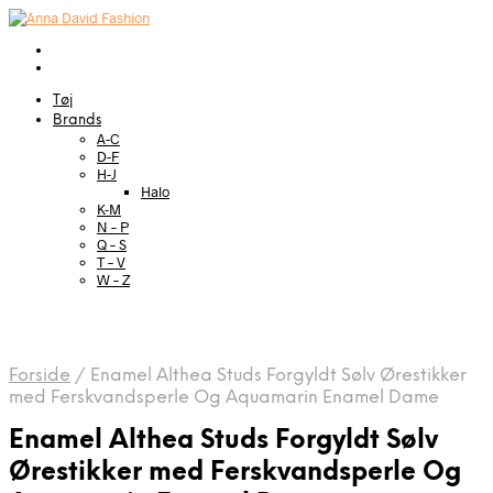
Tøj
Brands
A-C
D-F
H-J
Halo
K-M
N – P
Q – S
T – V
W – Z
Forside
/
Enamel Althea Studs Forgyldt Sølv Ørestikker
med Ferskvandsperle Og Aquamarin Enamel Dame
Enamel Althea Studs Forgyldt Sølv
Ørestikker med Ferskvandsperle Og