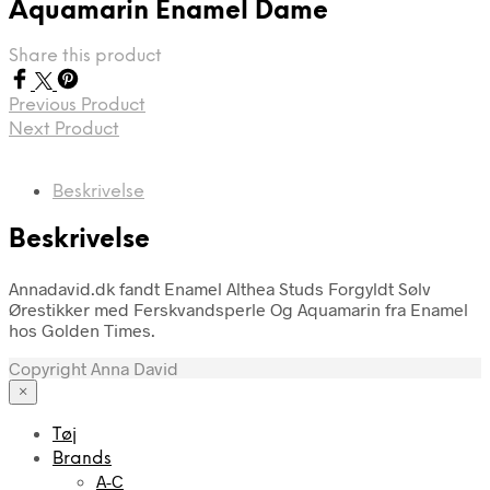
Aquamarin Enamel Dame
Share this product
Previous Product
Next Product
Beskrivelse
Beskrivelse
Annadavid.dk fandt Enamel Althea Studs Forgyldt Sølv
Ørestikker med Ferskvandsperle Og Aquamarin fra Enamel
hos Golden Times.
Copyright Anna David
×
Tøj
Brands
A-C