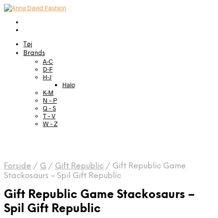
Tøj
Brands
A-C
D-F
H-J
Halo
K-M
N – P
Q – S
T – V
W – Z
Forside
/
G
/
Gift Republic
/
Gift Republic Game
Stackosaurs – Spil Gift Republic
Gift Republic Game Stackosaurs –
Spil Gift Republic