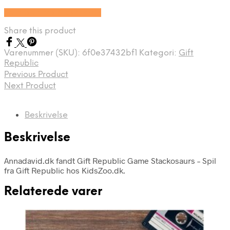
Se prisen hos KidsZoo.dk
Share this product
Varenummer (SKU):
6f0e37432bf1
Kategori:
Gift
Republic
Previous Product
Next Product
Beskrivelse
Beskrivelse
Annadavid.dk fandt Gift Republic Game Stackosaurs – Spil
fra Gift Republic hos KidsZoo.dk.
Relaterede varer