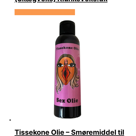
Se prisen hos Klunke Voks
Tissekone Olie – Smøremiddel til