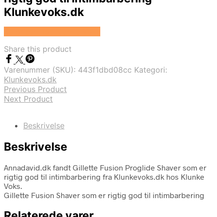
Klunkevoks.dk
Se prisen hos Klunke Voks
Share this product
Varenummer (SKU):
443f1dbd08cc
Kategori:
Klunkevoks.dk
Previous Product
Next Product
Beskrivelse
Beskrivelse
Annadavid.dk fandt Gillette Fusion Proglide Shaver som er
rigtig god til intimbarbering fra Klunkevoks.dk hos Klunke
Voks.
Gillette Fusion Shaver som er rigtig god til intimbarbering
Relaterede varer