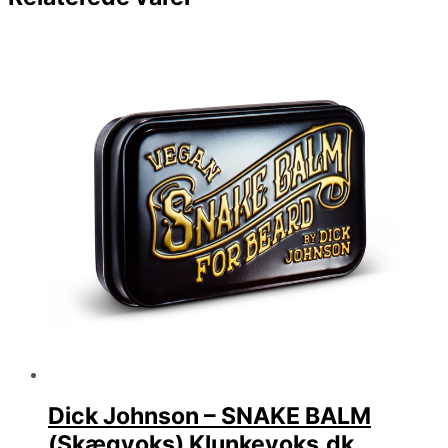
Dick Johnson – SNAKE BALM
(Skægvoks) Klunkevoks.dk