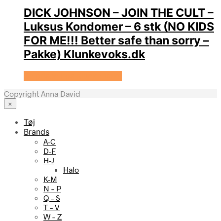
DICK JOHNSON – JOIN THE CULT –
Luksus Kondomer – 6 stk (NO KIDS
FOR ME!!! Better safe than sorry –
Pakke) Klunkevoks.dk
Se prisen hos Klunke Voks
Copyright Anna David
×
Tøj
Brands
A-C
D-F
H-J
Halo
K-M
N – P
Q – S
T – V
W – Z