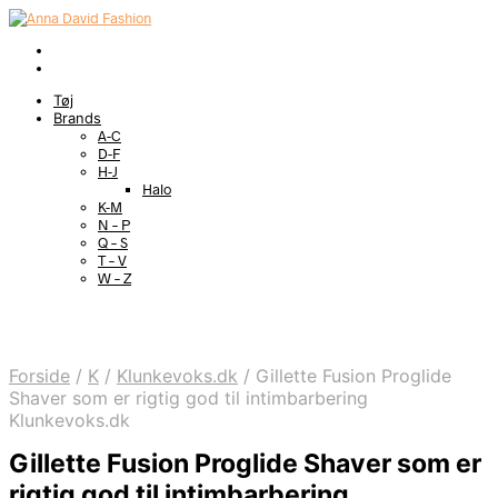
Tøj
Brands
A-C
D-F
H-J
Halo
K-M
N – P
Q – S
T – V
W – Z
Forside
/
K
/
Klunkevoks.dk
/
Gillette Fusion Proglide
Shaver som er rigtig god til intimbarbering
Klunkevoks.dk
Gillette Fusion Proglide Shaver som er
rigtig god til intimbarbering