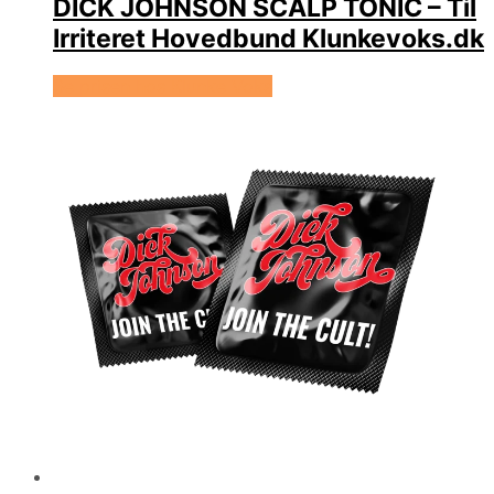
DICK JOHNSON SCALP TONIC – Til
Irriteret Hovedbund Klunkevoks.dk
Se prisen hos Klunke Voks