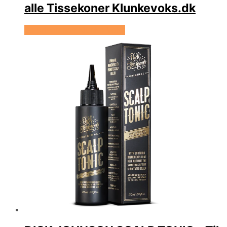
alle Tissekoner Klunkevoks.dk
Se prisen hos Klunke Voks