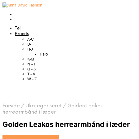
Tøj
Brands
A-C
D-F
H-J
Halo
K-M
N – P
Q – S
T – V
W – Z
Forside
/
Ukategoriseret
/
Golden Leakos
herrearmbånd i læder
Golden Leakos herrearmbånd i læder
Se prisen hos Marjoe.dk